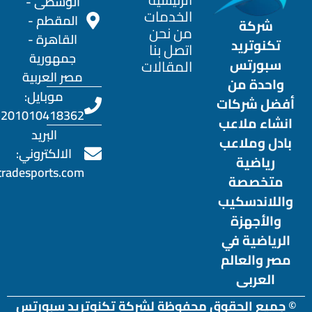
الوسطى -
الخدمات
المقطم -
شركة
من نحن
القاهرة -
تكنوتريد
اتصل بنا
جمهورية
سبورتس
المقالات
مصر العربية
واحدة من
موبايل:
أفضل شركات
201010418362+
انشاء ملاعب
البريد
بادل وملاعب
الالكتروني:
رياضية
otradesports.com
متخصصة
واللاندسكيب
والأجهزة
الرياضية في
مصر والعالم
العربى
© جميع الحقوق محفوظة لشركة تكنوتريد سبورتس