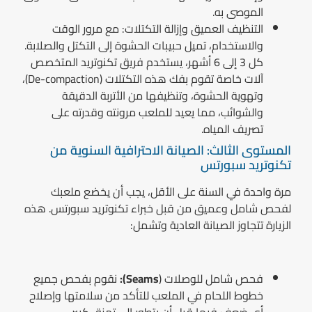
الموصى به.
التنظيف العميق وإزالة التكتلات: مع مرور الوقت
والاستخدام، تميل حبيبات الحشوة إلى التكتل والصلابة.
كل 3 إلى 6 أشهر، يستخدم فريق تكنوتريد المتخصص
آلات خاصة تقوم بفك هذه التكتلات (De-compaction)،
وتهوية الحشوة، وتنظيفها من الأتربة الدقيقة
والشوائب، مما يعيد للملعب مرونته وقدرته على
تصريف المياه.
المستوى الثالث: الصيانة الاحترافية السنوية من
تكنوتريد سبورتس
مرة واحدة في السنة على الأقل، يجب أن يخضع ملعبك
لفحص شامل وعميق من قبل خبراء تكنوتريد سبورتس. هذه
الزيارة تتجاوز الصيانة العادية وتشمل:
فحص شامل للوصلات (
Seams):
نقوم بفحص جميع
خطوط اللحام في الملعب للتأكد من سلامتها وإصلاح
أي ضعف فيها قبل أن يتطور إلى تمزق كبير.