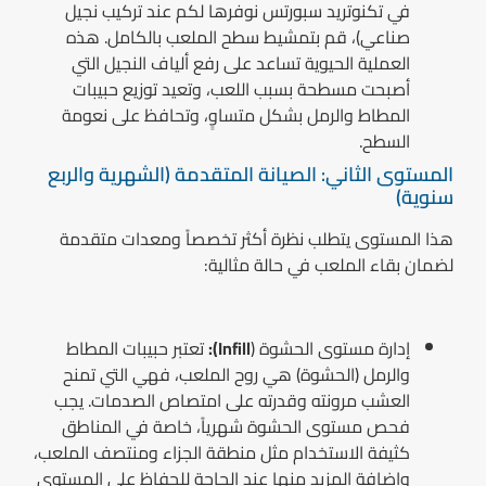
في تكنوتريد سبورتس نوفرها لكم عند تركيب نجيل
صناعي)، قم بتمشيط سطح الملعب بالكامل. هذه
العملية الحيوية تساعد على رفع ألياف النجيل التي
أصبحت مسطحة بسبب اللعب، وتعيد توزيع حبيبات
المطاط والرمل بشكل متساوٍ، وتحافظ على نعومة
السطح.
المستوى الثاني: الصيانة المتقدمة (الشهرية والربع
سنوية)
هذا المستوى يتطلب نظرة أكثر تخصصاً ومعدات متقدمة
لضمان بقاء الملعب في حالة مثالية:
إدارة مستوى الحشوة (
Infill):
تعتبر حبيبات المطاط
والرمل (الحشوة) هي روح الملعب، فهي التي تمنح
العشب مرونته وقدرته على امتصاص الصدمات. يجب
فحص مستوى الحشوة شهرياً، خاصة في المناطق
كثيفة الاستخدام مثل منطقة الجزاء ومنتصف الملعب،
وإضافة المزيد منها عند الحاجة للحفاظ على المستوى