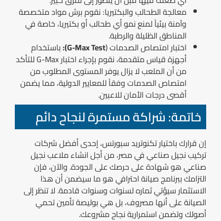
معالجة الطحالب والبكتيريا: نقوم برش مواد متخصصة
وآمنة بيئياً لمنع نمو أي طحالب أو بكتيريا، خاصة في
المناطق الظليلة والرطبة.
اختبار امتصاص الصدمات (
G-Max Test):
باستخدام
أجهزة قياس متقدمة، نقوم بإجراء اختبار G-Max للتأكد
من أن الملعب لا يزال يوفر المستوى المطلوب من
امتصاص الصدمات وفقاً للمعايير الدولية، مما يضمن
أقصى درجات الأمان للاعبين.
خاتمة: شراكة مستمرة لنجاح دائم
إن قرارك باختيار تكنوتريد سبورتس، إحدى أفضل شركات
تركيب نجيل صناعي في مصر، من أجل انشاء ملاعب نجيل
صناعي هو شهادة على حرصك على الجودة. والآن، فإن
التزامك ببرنامج صيانة احترافي هو ما سيضمن أن هذا
الاستثمار سيؤتي ثماره لسنوات وسنوات قادمة. لا تنظر إلى
الصيانة على أنها مصروف، بل هي بوليصة تأمين تحمي
أصولك وتضمن استمرارية نجاح مشروعك.