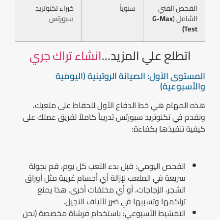
الفحص الفني
سنوياً
خبراء تكنوتريد
الشامل (
G-Max
سبورتس
Test)
اتطلع علي المزيد…
انشاء تراك جري
المستوى الأول: الصيانة الروتينية (اليومية
والأسبوعية)
هذه المهام هي خط الدفاع الأول للحفاظ على ملعبك،
ونقدم في تكنوتريد سبورتس تدريباً كاملاً لفريق عملك على
كيفية تنفيذها بكفاءة:
الفحص اليومي: قبل بدء اللعب كل يوم، قم بجولة
سريعة في الملعب لإزالة أي أجسام غريبة مثل أوراق
الشجر، الزجاجات، أو أي مخلفات أخرى. هذا يمنع
تراكمها وتسببها في ضرر لألياف النجيل.
التمشيط الأسبوعي: باستخدام فرشاة مخصصة (نحن