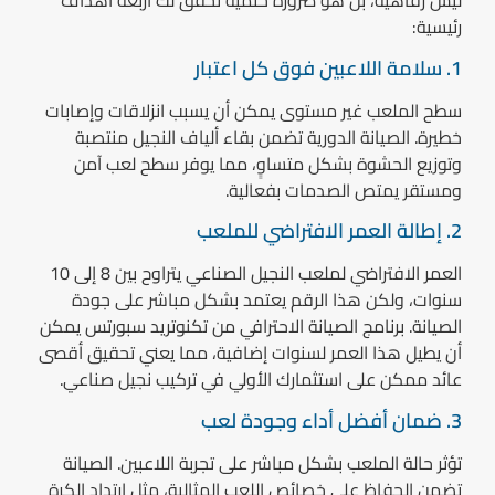
ليس رفاهية، بل هو ضرورة حتمية تحقق لك أربعة أهداف
رئيسية:
1. سلامة اللاعبين فوق كل اعتبار
سطح الملعب غير مستوى يمكن أن يسبب انزلاقات وإصابات
خطيرة. الصيانة الدورية تضمن بقاء ألياف النجيل منتصبة
وتوزيع الحشوة بشكل متساوٍ، مما يوفر سطح لعب آمن
ومستقر يمتص الصدمات بفعالية.
2. إطالة العمر الافتراضي للملعب
العمر الافتراضي لملعب النجيل الصناعي يتراوح بين 8 إلى 10
سنوات، ولكن هذا الرقم يعتمد بشكل مباشر على جودة
الصيانة. برنامج الصيانة الاحترافي من تكنوتريد سبورتس يمكن
أن يطيل هذا العمر لسنوات إضافية، مما يعني تحقيق أقصى
عائد ممكن على استثمارك الأولي في تركيب نجيل صناعي.
3. ضمان أفضل أداء وجودة لعب
تؤثر حالة الملعب بشكل مباشر على تجربة اللاعبين. الصيانة
تضمن الحفاظ على خصائص اللعب المثالية، مثل ارتداد الكرة