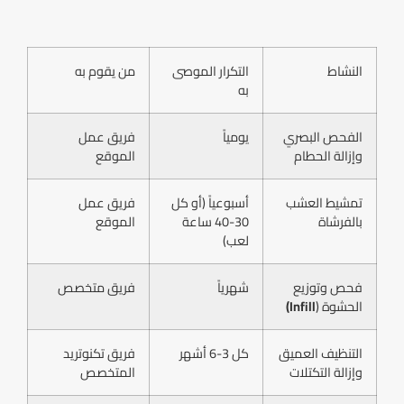
النشاط
التكرار الموصى
من يقوم به
به
الفحص البصري
يومياً
فريق عمل
وإزالة الحطام
الموقع
تمشيط العشب
أسبوعياً (أو كل
فريق عمل
بالفرشاة
30-40 ساعة
الموقع
لعب)
فحص وتوزيع
شهرياً
فريق متخصص
الحشوة (
Infill)
التنظيف العميق
كل 3-6 أشهر
فريق تكنوتريد
وإزالة التكتلات
المتخصص