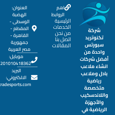
اهم
العنوان:
الروابط
الهضبة
الرئيسية
الوسطى -
الخدمات
المقطم -
شركة
من نحن
القاهرة -
تكنوتريد
اتصل بنا
جمهورية
سبورتس
المقالات
مصر العربية
واحدة من
موبايل:
أفضل شركات
201010418362+
انشاء ملاعب
البريد
بادل وملاعب
الالكتروني:
رياضية
otradesports.com
متخصصة
واللاندسكيب
والأجهزة
الرياضية في