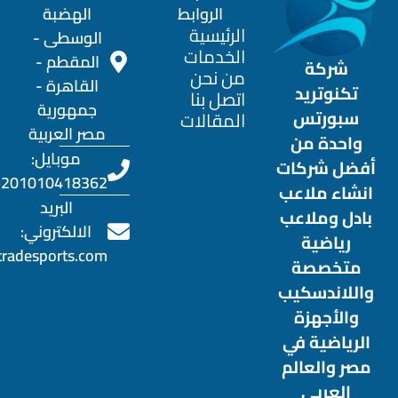
الروابط
الهضبة
الرئيسية
الوسطى -
الخدمات
المقطم -
شركة
من نحن
القاهرة -
تكنوتريد
اتصل بنا
جمهورية
سبورتس
المقالات
مصر العربية
واحدة من
موبايل:
أفضل شركات
201010418362+
انشاء ملاعب
البريد
بادل وملاعب
الالكتروني:
رياضية
otradesports.com
متخصصة
واللاندسكيب
والأجهزة
الرياضية في
مصر والعالم
العربى