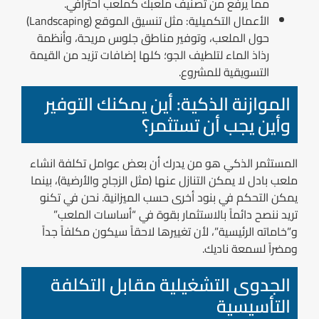
مما يرفع من تصنيف ملعبك كملعب احترافي.
الأعمال التكميلية:
مثل تنسيق الموقع (Landscaping)
حول الملعب، وتوفير مناطق جلوس مريحة، وأنظمة
رذاذ الماء لتلطيف الجو؛ كلها إضافات تزيد من القيمة
التسويقية للمشروع.
الموازنة الذكية: أين يمكنك التوفير
وأين يجب أن تستثمر؟
المستثمر الذكي هو من يدرك أن بعض
عوامل تكلفة انشاء
ملعب بادل
لا يمكن التنازل عنها (مثل الزجاج والأرضية)، بينما
يمكن التحكم في بنود أخرى حسب الميزانية. نحن في تكنو
تريد ننصح دائماً بالاستثمار بقوة في “أساسات الملعب”
و”خاماته الرئيسية”، لأن تغييرها لاحقاً سيكون مكلفاً جداً
ومضراً لسمعة ناديك.
الجدوى التشغيلية مقابل التكلفة
التأسيسية