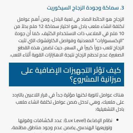
3. سماكة وجودة الزجاج السيكوريت
الزجاج هو الحائط الصاد في لعبة البادل، ومن أهم
عوامل
تكلفة انشاء ملعب بادل
هو اختيار سماكة 12 ملم بدلاً من
10 ملم في الملاعب ذات الاستخدام الكثيف. كما أن جودة
“الإكسسوارات” المعدنية وفواصل الكاوتشوك التي تثبت
الزجاج تلعب دوراً كبيراً في السعر، حيث تضمن هذه القطع
الصغيرة عدم تحطم الزجاج نتيجة الاهتزازات القوية أثناء اللعب.
كيف تؤثر التجهيزات الإضافية على
ميزانية المشروع؟
هناك عوامل ثانوية لكنها مؤثرة جداً في قرار اللاعبين بالتردد
على ملعبك، وهي تدخل ضمن
عوامل تكلفة انشاء ملعب
بادل
التشغيلية:
نظام الإضاءة (Lux Level):
عدد الكشافات وقوتها
وتوزيعها الهندسي يضمن عدم وجود مناطق مظلمة،