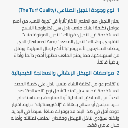
1. نوع وجودة النجيل الصناعي (The Turf Quality)
يعتبر النجيل هو العنصر الأكثر تأثيراً في تجربة اللعب. من أهم
عوامل تكلفة انشاء ملعب بادل
هي تكنولوجيا النسيج
المستخدمة في النجيل؛ فهناك “النجيل المونوفلمنت”
التقليدي، وهناك “النجيل المجعد” (Textured Yarn) الذي
يفضله المحترفون لأنه يوفر ثباتاً أكبر لرمال السيليكا ويقلل
من استهلاكها، مما يمنح الملعب مظهراً أخضر دائماً وأداءً
رياضياً فائقاً.
2. مواصفات الهيكل الإنشائي والمعالجة الكيميائية
لا تقتصر
عوامل تكلفة انشاء ملعب بادل
على كمية الحديد
المستخدمة فحسب، بل تمتد لتشمل نوع “المعالجة” ضد
الصدأ. في المناطق الساحلية أو المفتوحة، يجب استخدام
حديد مجلفن أو معالج بدهانات “إلكتروستاتيك” حرارية. اختيار
جودة أقل في هذا البند قد يوفر لك مبلغاً بسيطاً في البداية،
ولكنه سيؤدي لتآكل الهيكل وفقدان الملعب لمتانته وأمانه
خلال عامين فقط.