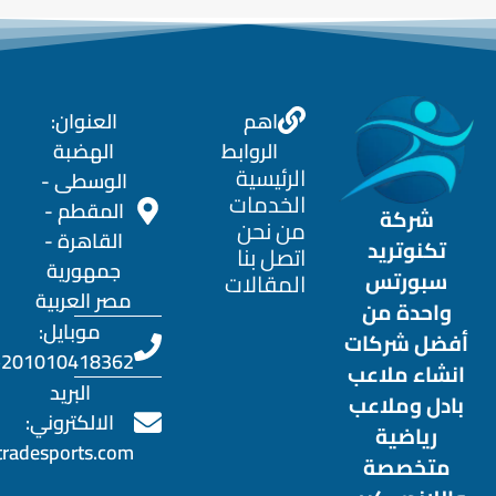
اهم
العنوان:
الروابط
الهضبة
الرئيسية
الوسطى -
الخدمات
المقطم -
شركة
من نحن
القاهرة -
تكنوتريد
اتصل بنا
جمهورية
سبورتس
المقالات
مصر العربية
واحدة من
موبايل:
أفضل شركات
201010418362+
انشاء ملاعب
البريد
بادل وملاعب
الالكتروني:
رياضية
otradesports.com
متخصصة