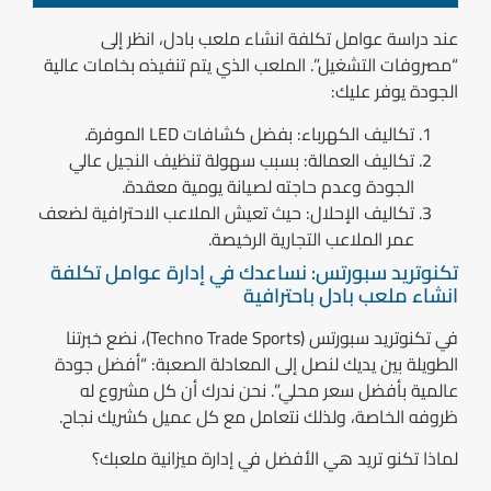
عند دراسة
عوامل تكلفة انشاء ملعب بادل
، انظر إلى
“مصروفات التشغيل”. الملعب الذي يتم تنفيذه بخامات عالية
الجودة يوفر عليك:
تكاليف الكهرباء:
بفضل كشافات LED الموفرة.
تكاليف العمالة:
بسبب سهولة تنظيف النجيل عالي
الجودة وعدم حاجته لصيانة يومية معقدة.
تكاليف الإحلال:
حيث تعيش الملاعب الاحترافية لضعف
عمر الملاعب التجارية الرخيصة.
تكنوتريد سبورتس: نساعدك في إدارة عوامل تكلفة
انشاء ملعب بادل باحترافية
في تكنوتريد سبورتس
(Techno Trade Sports)
، نضع خبرتنا
الطويلة بين يديك لنصل إلى المعادلة الصعبة: “أفضل جودة
عالمية بأفضل سعر محلي”. نحن ندرك أن كل مشروع له
ظروفه الخاصة، ولذلك نتعامل مع كل عميل كشريك نجاح.
لماذا تكنو تريد هي الأفضل في إدارة ميزانية ملعبك؟