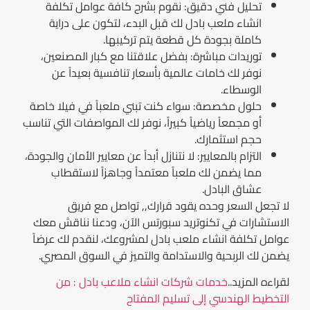
تحليل فني دقيق:
نقوم بشرح كافة
عوامل تكلفة
انشاء ملعب بادل
لك قبل البدء، لتكون على دراية
كاملة بجودة كل قطعة يتم تركيبها.
توريدات مباشرة:
بفضل علاقتنا مع كبار المصنعين،
نوفر لك خامات عالمية بأسعار تنافسية بعيداً عن
الوسطاء.
حلول مخصصة:
سواء كنت تبني ملعباً في فيلا خاصة
أو مجمعاً رياضياً كبيراً، نوفر لك المواصفات التي تناسب
حجم استثمارك.
التزام بالمعايير:
لا نتنازل أبداً عن معايير الأمان والجودة،
مما يضمن لك ملعباً معتمداً وجاهزاً لاستقطاب
عشاق البادل.
لا تجعل السعر وحده يقود قرارك,,
تواصل مع فريق
الاستشارات في تكنوتريد سبورتس
الآن، ودعنا نناقش معك
عوامل تكلفة انشاء ملعب بادل
لمشروعك، لنقدم لك عرضاً
يضمن لك الربحية والاستدامة والتميز في السوق المصري.
لقراءه المزيد..
خدمات شركات انشاء ملاعب بادل : من
التخطيط الهندسي إلى تسليم المفتاح