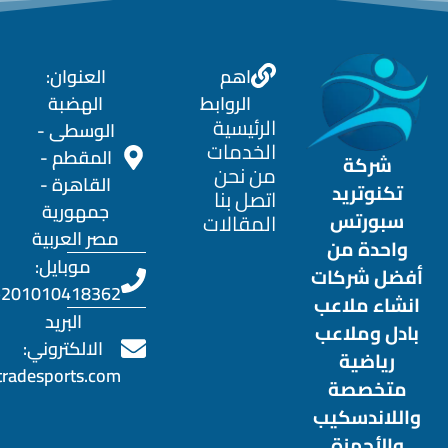
اهم
العنوان:
الروابط
الهضبة
الرئيسية
الوسطى -
الخدمات
المقطم -
شركة
من نحن
القاهرة -
تكنوتريد
اتصل بنا
جمهورية
سبورتس
المقالات
مصر العربية
واحدة من
موبايل:
أفضل شركات
201010418362+
انشاء ملاعب
البريد
بادل وملاعب
الالكتروني:
رياضية
radesports.com
متخصصة
واللاندسكيب
والأجهزة