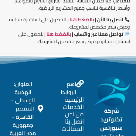
للملاعب
مع ضمان المتانة، التنفيذ السريع، الالتزام بالمواعيد،
وأسعار تنافسية تناسب جميع المشاريع الرياضية.
اتصل بنا الآن |
بالضغط هنا
|
للحصول على استشارة مجانية
وعرض سعر مخصص لمشروعك.
تواصل معنا عبر واتساب |
بالضغط هنا
|
للحصول على
استشارة مجانية وعرض سعر مخصص لمشروعك.
اهم
العنوان:
الروابط
الهضبة
الرئيسية
الوسطى -
الخدمات
المقطم -
شركة
من نحن
القاهرة -
تكنوتريد
اتصل بنا
جمهورية
سبورتس
المقالات
مصر العربية