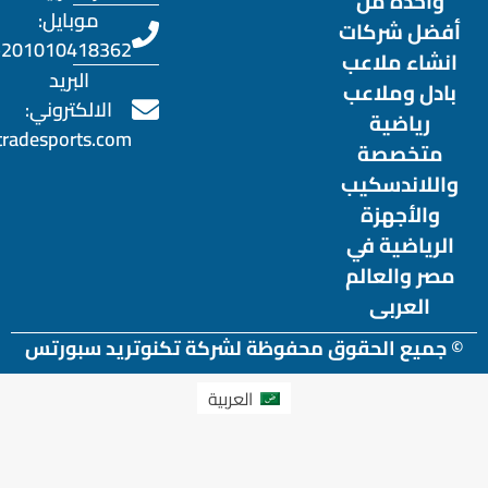
واحدة من
موبايل:
أفضل شركات
201010418362+
انشاء ملاعب
البريد
بادل وملاعب
الالكتروني:
رياضية
otradesports.com
متخصصة
واللاندسكيب
والأجهزة
الرياضية في
مصر والعالم
العربى
© جميع الحقوق محفوظة لشركة تكنوتريد سبورتس
العربية