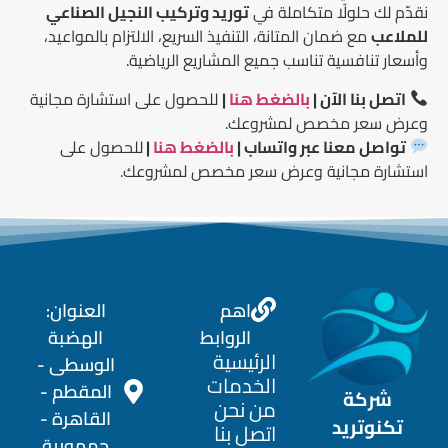
نقدّم لك حلولًا متكاملة في
توريد وتركيب النجيل الصناعي
للملاعب
مع ضمان المتانة، التنفيذ السريع، الالتزام بالمواعيد،
وأسعار تنافسية تناسب جميع المشاريع الرياضية.
اتصل بنا الآن |
بالضغط هنا
|
للحصول على استشارة مجانية
وعرض سعر مخصص لمشروعك.
تواصل معنا عبر واتساب |
بالضغط هنا
|
للحصول على
استشارة مجانية وعرض سعر مخصص لمشروعك.
اهم
العنوان:
الروابط
الهضبة
الرئيسية
الوسطى -
الخدمات
المقطم -
شركة
من نحن
القاهرة -
تكنوتريد
اتصل بنا
جمهورية