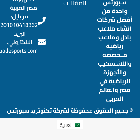
سبورتس
المقالات
مصر العربية
واحدة من
موبايل:
أفضل شركات
201010418362+
انشاء ملاعب
البريد
بادل وملاعب
الالكتروني:
رياضية
otradesports.com
متخصصة
واللاندسكيب
والأجهزة
الرياضية في
مصر والعالم
العربى
© جميع الحقوق محفوظة لشركة تكنوتريد سبورتس
العربية