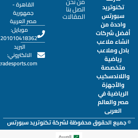
من نحن
القاهرة -
تكنوتريد
اتصل بنا
جمهورية
سبورتس
المقالات
مصر العربية
واحدة من
موبايل:
أفضل شركات
201010418362+
انشاء ملاعب
البريد
بادل وملاعب
الالكتروني:
رياضية
otradesports.com
متخصصة
واللاندسكيب
والأجهزة
الرياضية في
مصر والعالم
العربى
© جميع الحقوق محفوظة لشركة تكنوتريد سبورتس
العربية