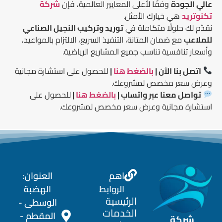
عالي الجودة
وفقًا لأعلى المعايير العالمية، فإن
شركة
تكنوتريد
هي خيارك الأمثل.
نقدّم لك حلولًا متكاملة في
توريد وتركيب النجيل الصناعي
للملاعب
مع ضمان المتانة، التنفيذ السريع، الالتزام بالمواعيد،
وأسعار تنافسية تناسب جميع المشاريع الرياضية.
اتصل بنا الآن |
بالضغط هنا
|
للحصول على استشارة مجانية
وعرض سعر مخصص لمشروعك.
تواصل معنا عبر واتساب |
بالضغط هنا
|
للحصول على
استشارة مجانية وعرض سعر مخصص لمشروعك.
اهم
العنوان:
الروابط
الهضبة
الرئيسية
الوسطى -
الخدمات
المقطم -
شركة